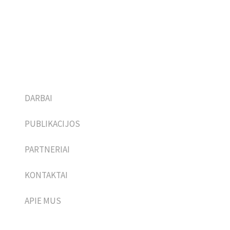
Gyvenamasis namas Vilniuje
DARBAI
PUBLIKACIJOS
PARTNERIAI
KONTAKTAI
APIE MUS
R17